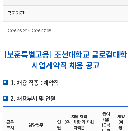
공지기간
2026.06.29 ~ 2026.07.08
[보훈특별고용] 조선대학교 글로컬대학
사업계약직 채용 공고
1. 채용 직종 : 계약직
2. 채용부서 및 인원
급여
지원 자격
계약
(월)
근무
인
(우대사항 외 지원
(예
담당업무
(급식
부서
원
자격은
정)
비 포