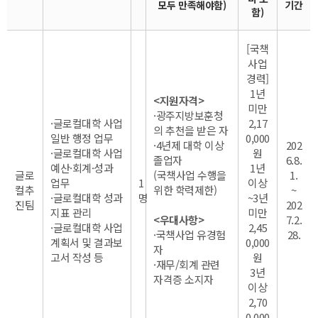
모두 만족해야함)
기간
함)
[국책
사업
경력]
1년
<지원자격>
미만
·광주지방보훈청
·글로컬대학 사업
2,17
의 추천을 받은 자
일반 행정 업무
0,000
·4년제 대학 이상
202
·글로컬대학 사업
원
졸업자
6.8.
예산·회계·성과
1년
글로
(국책사업 수행을
1.
업무
1
이상
컬추
위한 학력제한)
~
·글로컬대학 성과
명
~3년
진팀
202
지표 관리
미만
<우대사항>
7.2.
·글로컬대학 사업
2,45
·국책사업 유경험
28.
계획서 및 결과보
0,000
자
고서 작성 등
원
·재무/회계 관련
3년
자격증 소지자
이상
2,70
0,000